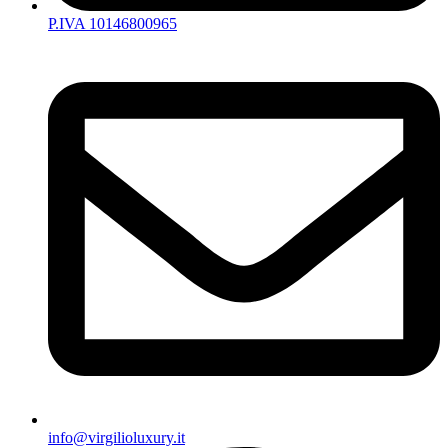
P.IVA 10146800965
info@virgilioluxury.it