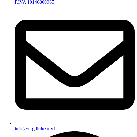
P.IVA 10146800965
info@virgilioluxury.it