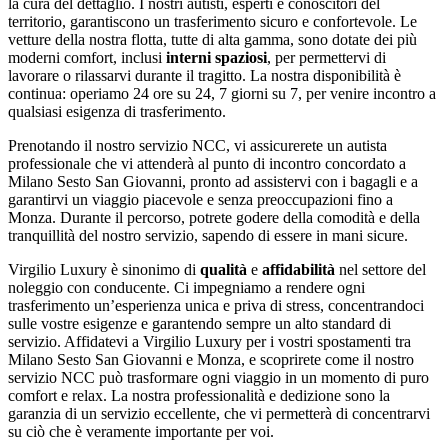
la cura del dettaglio. I nostri autisti, esperti e conoscitori del
territorio, garantiscono un trasferimento sicuro e confortevole. Le
vetture della nostra flotta, tutte di alta gamma, sono dotate dei più
moderni comfort, inclusi
interni spaziosi
, per permettervi di
lavorare o rilassarvi durante il tragitto. La nostra disponibilità è
continua: operiamo 24 ore su 24, 7 giorni su 7, per venire incontro a
qualsiasi esigenza di trasferimento.
Prenotando il nostro servizio NCC, vi assicurerete un autista
professionale che vi attenderà al punto di incontro concordato a
Milano Sesto San Giovanni, pronto ad assistervi con i bagagli e a
garantirvi un viaggio piacevole e senza preoccupazioni fino a
Monza. Durante il percorso, potrete godere della comodità e della
tranquillità del nostro servizio, sapendo di essere in mani sicure.
Virgilio Luxury è sinonimo di
qualità
e
affidabilità
nel settore del
noleggio con conducente. Ci impegniamo a rendere ogni
trasferimento un’esperienza unica e priva di stress, concentrandoci
sulle vostre esigenze e garantendo sempre un alto standard di
servizio. Affidatevi a Virgilio Luxury per i vostri spostamenti tra
Milano Sesto San Giovanni e Monza, e scoprirete come il nostro
servizio NCC può trasformare ogni viaggio in un momento di puro
comfort e relax. La nostra professionalità e dedizione sono la
garanzia di un servizio eccellente, che vi permetterà di concentrarvi
su ciò che è veramente importante per voi.