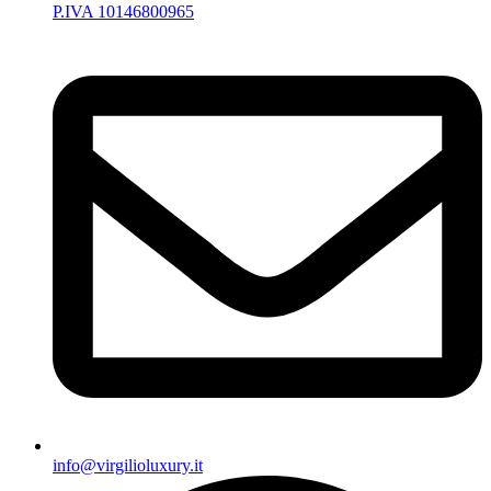
P.IVA 10146800965
info@virgilioluxury.it