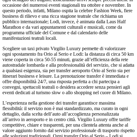
occasione dei numerosi eventi stagionali tra ottobre e novembre. In
questo periodo, infatti, Milano ospita la celebre Fashion Week, fiere
business di rilievo e una ricca stagione teatrale che richiama un
pubblico internazionale; Lodi, invece, è animata dalla Laus Half
Marathon e da vari appuntamenti culturali e musicali, come da
programma ufficiale del Comune e dal calendario delle
manifestazioni teatrali locali.​
Scegliere un taxi privato Virgilio Luxury permette di valorizzare
ogni spostamento fra Orio al Serio e Lodi: la distanza di circa 50 km
viene coperta in circa 50-55 minuti, grazie all’efficienza della rete
autostradale lombarda e alla professionalità del servizio, che si adatta
a qualsiasi esigenza, sia per transfer aeroporto Orio al Serio sia per
itinerari business e leisure. La prenotazione transfer è immediata e
offre disponibilità 24/7, una risposta perfetta a chi partecipa a
convegni, spettacoli teatrali o desidera accedere senza pensieri agli
eventi dedicati al turismo slow o allo shopping nel cuore di Milano.​
L’esperienza nella gestione dei transfer garantisce massima
flessibilità: il servizio non è mai standardizzato, ma curato in ogni
dettaglio, dalla scelta dell’auto all’accoglienza personalizzata
all’arrivo in aeroporto e in centro città. Virgilio Luxury offre tariffe
competitive, chiare e trasparenti, per una clientela attenta anche al
valore aggiunto fornito dal servizio professionale di trasporto rispetto
alle soluzioni tradizionali. Ogni transfer Orio al Serio – Lodi si