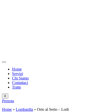
Vai
al
contenuto
Home
Servizi
Chi Siamo
Contattaci
Tratte
X
Prenota
Home
»
Lombardia
»
Orio al Serio – Lodi