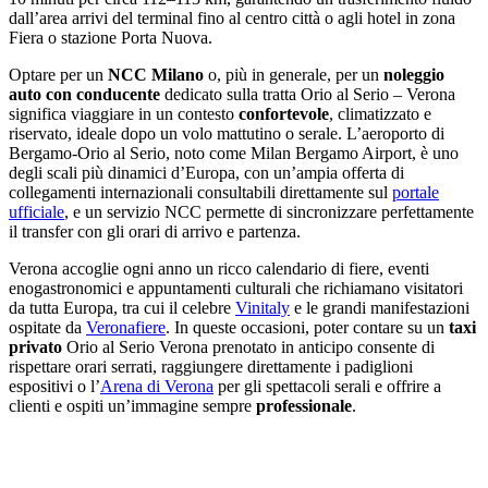
dall’area arrivi del terminal fino al centro città o agli hotel in zona
Fiera o stazione Porta Nuova.
Optare per un
NCC Milano
o, più in generale, per un
noleggio
auto con conducente
dedicato sulla tratta Orio al Serio – Verona
significa viaggiare in un contesto
confortevole
, climatizzato e
riservato, ideale dopo un volo mattutino o serale. L’aeroporto di
Bergamo-Orio al Serio, noto come Milan Bergamo Airport, è uno
degli scali più dinamici d’Europa, con un’ampia offerta di
collegamenti internazionali consultabili direttamente sul
portale
ufficiale
, e un servizio NCC permette di sincronizzare perfettamente
il transfer con gli orari di arrivo e partenza.
Verona accoglie ogni anno un ricco calendario di fiere, eventi
enogastronomici e appuntamenti culturali che richiamano visitatori
da tutta Europa, tra cui il celebre
Vinitaly
e le grandi manifestazioni
ospitate da
Veronafiere
. In queste occasioni, poter contare su un
taxi
privato
Orio al Serio Verona prenotato in anticipo consente di
rispettare orari serrati, raggiungere direttamente i padiglioni
espositivi o l’
Arena di Verona
per gli spettacoli serali e offrire a
clienti e ospiti un’immagine sempre
professionale
.