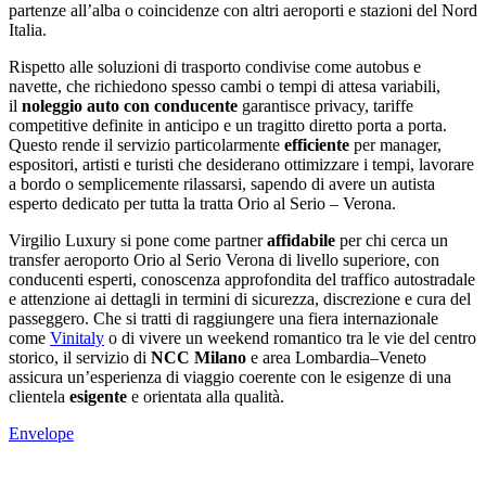
partenze all’alba o coincidenze con altri aeroporti e stazioni del Nord
Italia.
Rispetto alle soluzioni di trasporto condivise come autobus e
navette, che richiedono spesso cambi o tempi di attesa variabili,
il
noleggio auto con conducente
garantisce privacy, tariffe
competitive definite in anticipo e un tragitto diretto porta a porta.
Questo rende il servizio particolarmente
efficiente
per manager,
espositori, artisti e turisti che desiderano ottimizzare i tempi, lavorare
a bordo o semplicemente rilassarsi, sapendo di avere un autista
esperto dedicato per tutta la tratta Orio al Serio – Verona.
Virgilio Luxury si pone come partner
affidabile
per chi cerca un
transfer aeroporto Orio al Serio Verona di livello superiore, con
conducenti esperti, conoscenza approfondita del traffico autostradale
e attenzione ai dettagli in termini di sicurezza, discrezione e cura del
passeggero. Che si tratti di raggiungere una fiera internazionale
come
Vinitaly
o di vivere un weekend romantico tra le vie del centro
storico, il servizio di
NCC Milano
e area Lombardia–Veneto
assicura un’esperienza di viaggio coerente con le esigenze di una
clientela
esigente
e orientata alla qualità.
Envelope