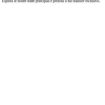
Esplora le nostre tratte principali e prenota il tuo transfer esclusivo.