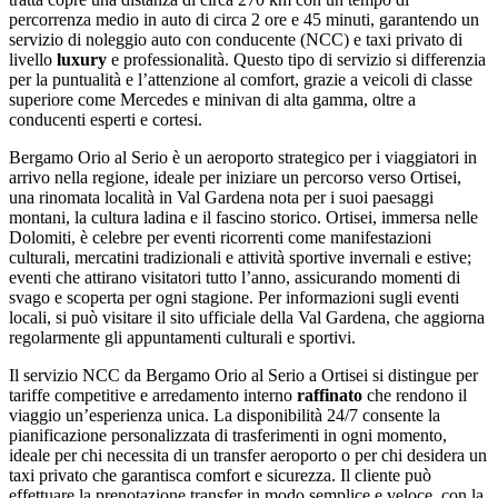
percorrenza medio in auto di circa 2 ore e 45 minuti, garantendo un
servizio di noleggio auto con conducente (NCC) e taxi privato di
livello
luxury
e professionalità. Questo tipo di servizio si differenzia
per la puntualità e l’attenzione al comfort, grazie a veicoli di classe
superiore come Mercedes e minivan di alta gamma, oltre a
conducenti esperti e cortesi.
Bergamo Orio al Serio è un aeroporto strategico per i viaggiatori in
arrivo nella regione, ideale per iniziare un percorso verso Ortisei,
una rinomata località in Val Gardena nota per i suoi paesaggi
montani, la cultura ladina e il fascino storico. Ortisei, immersa nelle
Dolomiti, è celebre per eventi ricorrenti come manifestazioni
culturali, mercatini tradizionali e attività sportive invernali e estive;
eventi che attirano visitatori tutto l’anno, assicurando momenti di
svago e scoperta per ogni stagione. Per informazioni sugli eventi
locali, si può visitare il sito ufficiale della Val Gardena, che aggiorna
regolarmente gli appuntamenti culturali e sportivi.
Il servizio NCC da Bergamo Orio al Serio a Ortisei si distingue per
tariffe competitive e arredamento interno
raffinato
che rendono il
viaggio un’esperienza unica. La disponibilità 24/7 consente la
pianificazione personalizzata di trasferimenti in ogni momento,
ideale per chi necessita di un transfer aeroporto o per chi desidera un
taxi privato che garantisca comfort e sicurezza. Il cliente può
effettuare la prenotazione transfer in modo semplice e veloce, con la