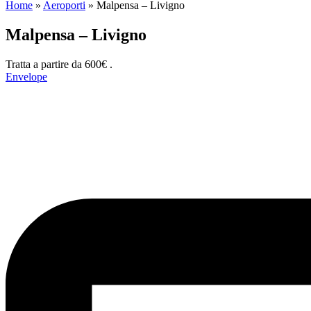
Home
»
Aeroporti
»
Malpensa – Livigno
Malpensa – Livigno
Tratta a partire da 600€ .
Envelope