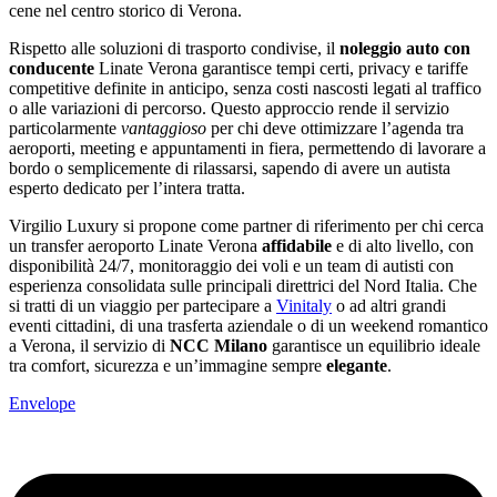
cene nel centro storico di Verona.
Rispetto alle soluzioni di trasporto condivise, il
noleggio auto con
conducente
Linate Verona garantisce tempi certi, privacy e tariffe
competitive definite in anticipo, senza costi nascosti legati al traffico
o alle variazioni di percorso. Questo approccio rende il servizio
particolarmente
vantaggioso
per chi deve ottimizzare l’agenda tra
aeroporti, meeting e appuntamenti in fiera, permettendo di lavorare a
bordo o semplicemente di rilassarsi, sapendo di avere un autista
esperto dedicato per l’intera tratta.
Virgilio Luxury si propone come partner di riferimento per chi cerca
un transfer aeroporto Linate Verona
affidabile
e di alto livello, con
disponibilità 24/7, monitoraggio dei voli e un team di autisti con
esperienza consolidata sulle principali direttrici del Nord Italia. Che
si tratti di un viaggio per partecipare a
Vinitaly
o ad altri grandi
eventi cittadini, di una trasferta aziendale o di un weekend romantico
a Verona, il servizio di
NCC Milano
garantisce un equilibrio ideale
tra comfort, sicurezza e un’immagine sempre
elegante
.
Envelope