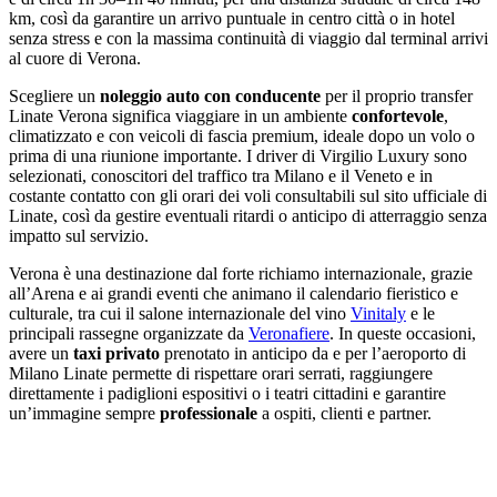
km, così da garantire un arrivo puntuale in centro città o in hotel
senza stress e con la massima continuità di viaggio dal terminal arrivi
al cuore di Verona.
Scegliere un
noleggio auto con conducente
per il proprio transfer
Linate Verona significa viaggiare in un ambiente
confortevole
,
climatizzato e con veicoli di fascia premium, ideale dopo un volo o
prima di una riunione importante. I driver di Virgilio Luxury sono
selezionati, conoscitori del traffico tra Milano e il Veneto e in
costante contatto con gli orari dei voli consultabili sul sito ufficiale di
Linate, così da gestire eventuali ritardi o anticipo di atterraggio senza
impatto sul servizio.
Verona è una destinazione dal forte richiamo internazionale, grazie
all’Arena e ai grandi eventi che animano il calendario fieristico e
culturale, tra cui il salone internazionale del vino
Vinitaly
e le
principali rassegne organizzate da
Veronafiere
. In queste occasioni,
avere un
taxi privato
prenotato in anticipo da e per l’aeroporto di
Milano Linate permette di rispettare orari serrati, raggiungere
direttamente i padiglioni espositivi o i teatri cittadini e garantire
un’immagine sempre
professionale
a ospiti, clienti e partner.