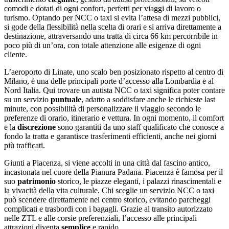
comodi e dotati di ogni confort, perfetti per viaggi di lavoro o
turismo. Optando per NCC o taxi si evita l’attesa di mezzi pubblici,
si gode della flessibilità nella scelta di orari e si arriva direttamente a
destinazione, attraversando una tratta di circa 66 km percorribile in
poco più di un’ora, con totale attenzione alle esigenze di ogni
cliente.
L’aeroporto di Linate, uno scalo ben posizionato rispetto al centro di
Milano, è una delle principali porte d’accesso alla Lombardia e al
Nord Italia. Qui trovare un autista NCC o taxi significa poter contare
su un servizio
puntuale
, adatto a soddisfare anche le richieste last
minute, con possibilità di personalizzare il viaggio secondo le
preferenze di orario, itinerario e vettura. In ogni momento, il comfort
e la
discrezione
sono garantiti da uno staff qualificato che conosce a
fondo la tratta e garantisce trasferimenti efficienti, anche nei giorni
più trafficati.
Giunti a Piacenza, si viene accolti in una città dal fascino antico,
incastonata nel cuore della Pianura Padana. Piacenza è famosa per il
suo
patrimonio
storico, le piazze eleganti, i palazzi rinascimentali e
la vivacità della vita culturale. Chi sceglie un servizio NCC o taxi
può scendere direttamente nel centro storico, evitando parcheggi
complicati e trasbordi con i bagagli. Grazie al transito autorizzato
nelle ZTL e alle corsie preferenziali, l’accesso alle principali
attrazioni diventa
semplice
e rapido.