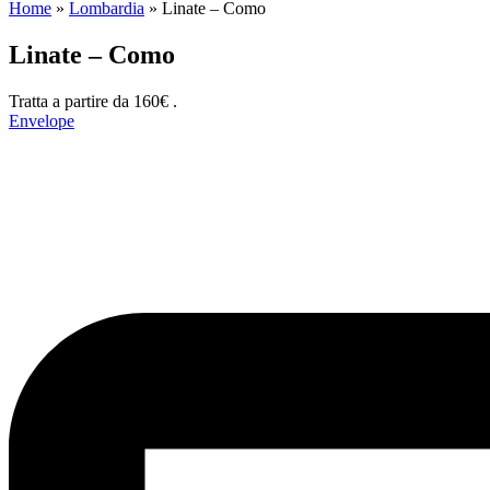
Home
»
Lombardia
»
Linate – Como
Linate – Como
Tratta a partire da 160€ .
Envelope