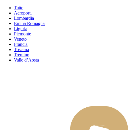
Tutte
Aeroporti
Lombardia
Emilia Romagna
Liguria
Piemonte
Veneto
Francia
Toscana
Trentino
Valle d’Aosta