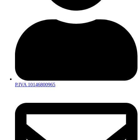
P.IVA 10146800965